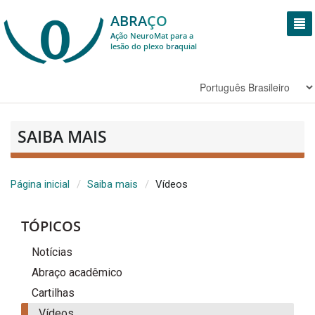
ABRA
ÇO
A
ção NeuroMat para a
lesão do plexo
bra
quial
SAIBA MAIS
Página inicial
Saiba mais
Vídeos
TÓPICOS
Notícias
Abraço acadêmico
Cartilhas
Vídeos