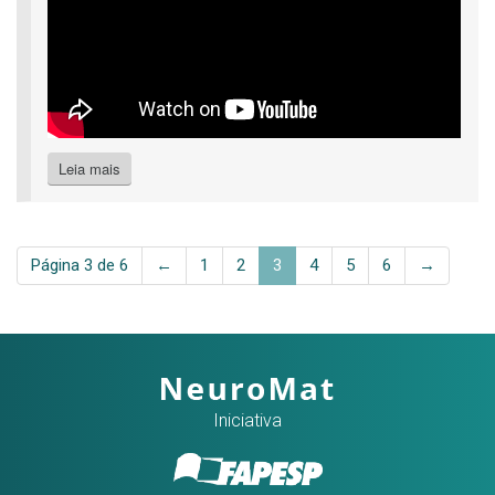
Leia mais
Página 3 de 6
←
1
2
3
4
5
6
→
Iniciativa