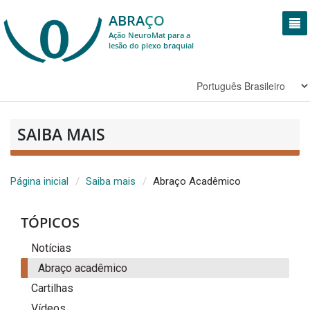
ABRA
ÇO
A
ção NeuroMat para a
lesão do plexo
bra
quial
SAIBA MAIS
Página inicial
Saiba mais
Abraço Acadêmico
TÓPICOS
Notícias
Abraço acadêmico
Cartilhas
Vídeos