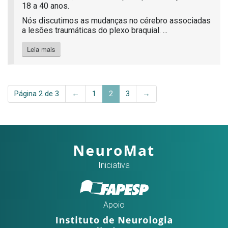
18 a 40 anos.
Nós discutimos as mudanças no cérebro associadas
a lesões traumáticas do plexo braquial. ...
Leia mais
Página 2 de 3
←
1
2
3
→
Iniciativa
Apoio